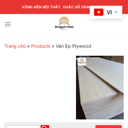
Chuyển
VỮNG NỀN NỘI THẤT, CHẮC GỖ DRAGON HUB
đến
VI
nội
dung
Trang chủ
»
Products
»
Ván Ép Plywood